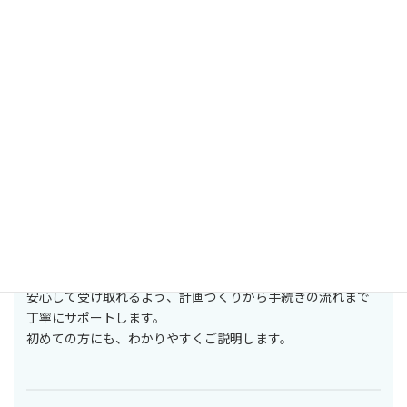
資金調達のサポート
挑戦のスタートを、確かな準備で後押しします
新しい事業を始めたい、拡大したい——その想いを実現する
ためには、しっかりとした資金計画が欠かせません。
私たちは、第三者割当を活用し、事業の成長に必要な資金を
安心して受け取れるよう、計画づくりから手続きの流れまで
丁寧にサポートします。
初めての方にも、わかりやすくご説明します。