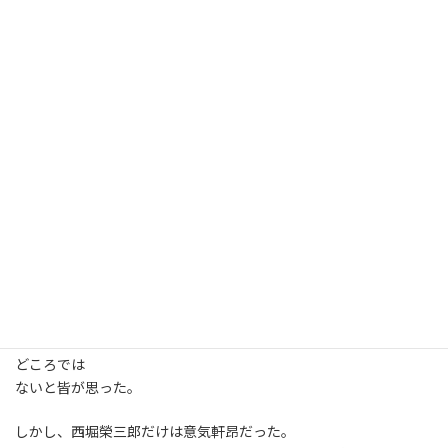
省は
「いきなり越冬は無理」と慎重論をとっていた。
しかし西堀は、日本は今こそ観測成果を世界に示す必要があると
考えていた。
西堀は、「南極に行く意義は越冬にある。私なら出来る」と越冬
を主張し、
西堀以下11名の越冬隊員が決まった。
南極オングル島の昭和基地、初の越冬が始まった。
間もなく、風速50ｍのブリザードが三日三晩吹き荒れ、観測用の
小屋と通路が
粉々になった。気象観測に出かけた隊員は、恐怖で幻を見た。
食糧倉庫は、地面の氷が割れ、食糧の３分の２を失った。間もな
く皆の様子が
おかしくなり、本当にここは生き残れるのがやっとで、研究や観測
どころでは
ないと皆が思った。
しかし、西堀榮三郎だけは意気軒昂だった。