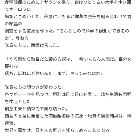
食糧確保のためにアザラシを撮り、夜はひとり白い大地を歩き回
りオーロラに
胸をときめかせた。部屋にこもると煙草の空缶を組み合わせて雪
の結晶の
調査をする道具を作った。“そんなもので科学の観測ができるの
か”、尋ねる
隊員たちに、西堀は言った。
「やる前から駄目だと諦める奴は、一番つまらん人間だ。自分を
蔑むな。
落ちこぼれほど強いんだ。まず、やってみなはれ」
隊員たちの顔つきが変わった。
各々がテーマを見つけ、観測は日に日に充実し、越冬生活も西堀
を中心とした
創意工夫と結束力で乗り切った。
西堀の言葉に発奮した南極越冬隊の気象・地質の観測結果は、帰
還後、
世界を驚かせ、日本人の底力を知らしめることとなる。