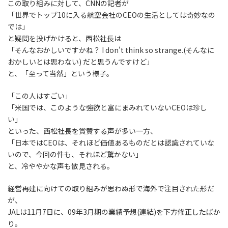
この取り組みに対して、CNNの記者が
「世界でトップ10に入る航空会社のCEOの生活としては奇妙なの
では」
と疑問を投げかけると、西松社長は
「そんなおかしいですかね？ I don't think so strange.(そんなに
おかしいとは思わない) だと思うんですけど」
と、「至って当然」という様子。
「この人はすごい」
「米国では、このような強欲と富にまみれていないCEOは珍し
い」
といった、西松社長を賞賛する声が多い一方、
「日本ではCEOは、それほど価値あるものだとは認識されていな
いので、今回の件も、それほど驚かない」
と、冷ややかな声も散見される。
経営再建に向けての取り組みが思わぬ形で海外で注目された形だ
が、
JALは11月7日に、09年3月期の業績予想(連結)を下方修正したばか
り。