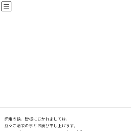
コ
ナ
シェルパ・インベストメント
ン
ビ
テ
ゲ
ン
ー
ツ
シ
へ
ョ
お知らせ
ス
ン
キ
に
ッ
移
プ
動
HOME
お知らせ
メルマガ バックナンバー
vol.10 JAL・西松遙社長兼CEOの『倹約ぶり』
vol.10 JAL・西松遙社長兼
CEOの『倹約ぶり』
師走の候、皆様におかれましては、
益々ご清栄の事とお慶び申し上げます。