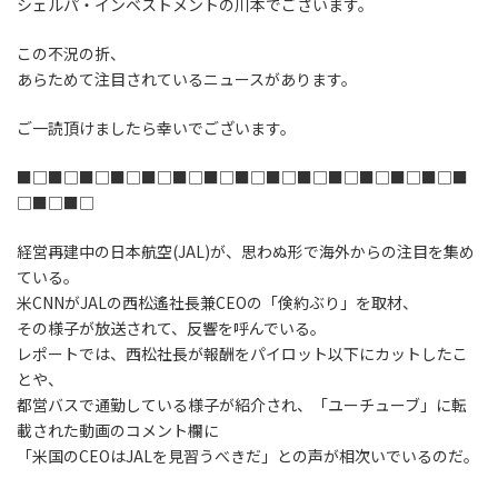
シェルパ・インベストメントの川本でございます。
この不況の折、
あらためて注目されているニュースがあります。
ご一読頂けましたら幸いでございます。
■□■□■□■□■□■□■□■□■□■□■□■□■□■□■
□■□■□
経営再建中の日本航空(JAL)が、思わぬ形で海外からの注目を集め
ている。
米CNNがJALの西松遙社長兼CEOの「倹約ぶり」を取材、
その様子が放送されて、反響を呼んでいる。
レポートでは、西松社長が報酬をパイロット以下にカットしたこ
とや、
都営バスで通勤している様子が紹介され、「ユーチューブ」に転
載された動画のコメント欄に
「米国のCEOはJALを見習うべきだ」との声が相次いでいるのだ。