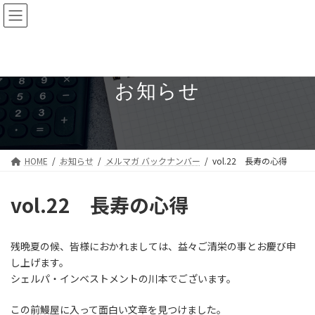
コ
ナ
シェルパ・インベストメント
ン
ビ
テ
ゲ
ン
ー
ツ
シ
へ
ョ
お知らせ
ス
ン
キ
に
ッ
移
プ
動
HOME
お知らせ
メルマガ バックナンバー
vol.22 長寿の心得
vol.22 長寿の心得
残晩夏の候、皆様におかれましては、益々ご清栄の事とお慶び申
し上げます。
シェルパ・インベストメントの川本でございます。
この前鰻屋に入って面白い文章を見つけました。