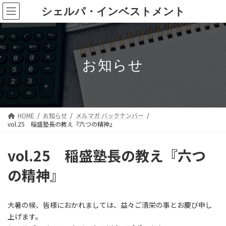
コ
ナ
シェルパ・インベストメント
ン
ビ
テ
ゲ
ン
ー
ツ
シ
へ
ョ
お知らせ
ス
ン
キ
に
ッ
移
プ
動
HOME
お知らせ
メルマガ バックナンバー
vol.25 稲盛塾長の教え『六つの精神』
vol.25 稲盛塾長の教え『六つ
の精神』
大暑の候、皆様におかれましては、益々ご清栄の事とお慶び申し
上げます。