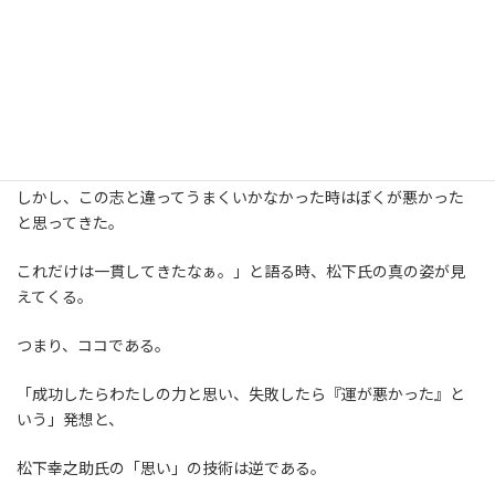
い」方に、秘密がある。
「ぼくは今まで六十年間社会へ出てからいろいろやってきたけれ
ども、
その間、いつでも仕事がうまくいった時には、ぼくは幸せだった
なと思う。
しかし、この志と違ってうまくいかなかった時はぼくが悪かった
と思ってきた。
これだけは一貫してきたなぁ。」と語る時、松下氏の真の姿が見
えてくる。
つまり、ココである。
「成功したらわたしの力と思い、失敗したら『運が悪かった』と
いう」発想と、
松下幸之助氏の「思い」の技術は逆である。