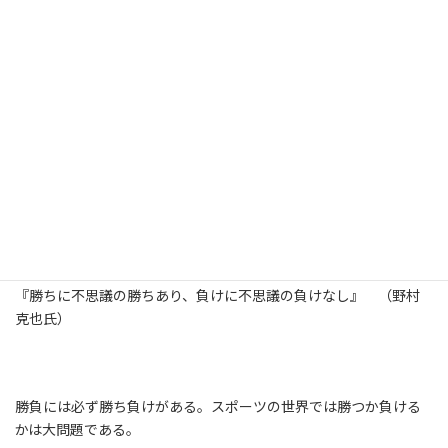
皆様におかれましては、益々ご清栄のこととお喜び申し上げま
す。
シェルパ・インベストメントの川本でございます。
本日のメルマガは、野球界の名将・野村克也氏の、勝負における
一家言です。
ご一読頂ければ幸いです。
■□■□■□■□■□■□■□■□■□■□■□■□■□■□■
□■□■□■□■□■□■□
『勝ちに不思議の勝ちあり、負けに不思議の負けなし』 （野村
克也氏）
勝負には必ず勝ち負けがある。スポーツの世界では勝つか負ける
かは大問題である。